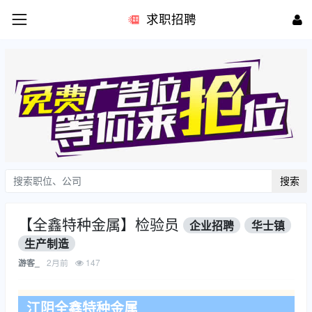
求职招聘
搜索
【全鑫特种金属】检验员
企业招聘
华士镇
生产制造
2月前
147
游客_
江阴全鑫特种金属