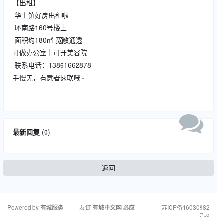
【出租】
华士镇好房出租啦
环南路160号楼上
面积约180㎡ 宽敞通透
可做办公室｜可开美容院
联系电话：13861662878
手慢无，有意者速联哦~
最新回复
(
0
)
返回
Powered by
友链
苏ICP备16030982
有城服务
有城中文网
必应
号-9