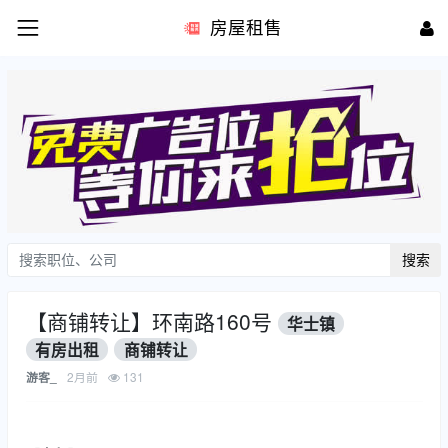
房屋租售
搜索
【商铺转让】环南路160号
华士镇
有房出租
商铺转让
2月前
131
游客_