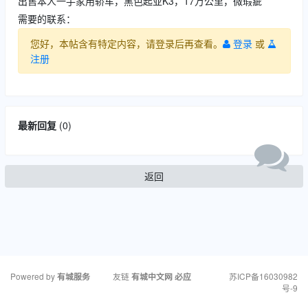
出售本人一手家用轿车，黑色起亚K3，17万公里，微瑕疵
需要的联系：
您好，本帖含有特定内容，请登录后再查看。
登录
或
注册
最新回复
(
0
)
返回
Powered by
友链
苏ICP备16030982
有城服务
有城中文网
必应
号-9