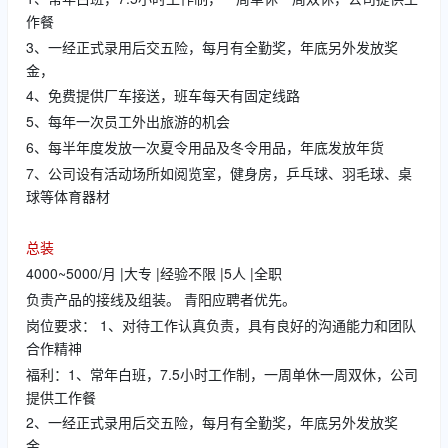
作餐
3、一经正式录用后交五险，每月有全勤奖，年底另外发放奖
金，
4、免费提供厂车接送，班车每天有固定线路
5、每年一次员工外出旅游的机会
6、每半年度发放一次夏令用品及冬令用品，年底发放年货
7、公司设有活动场所如阅览室，健身房，乒乓球、羽毛球、桌
球等体育器材
总装
4000~5000/月 |大专 |经验不限 |5人 |全职
负责产品的接线及组装。 青阳应聘者优先。
岗位要求： 1、对待工作认真负责，具有良好的沟通能力和团队
合作精神
福利：1、常年白班，7.5小时工作制，一周单休一周双休，公司
提供工作餐
2、一经正式录用后交五险，每月有全勤奖，年底另外发放奖
金，