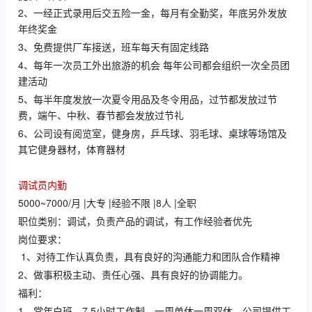
2、一经正式录用后交五险一金，每月有全勤奖，年底另外发放
年终奖金
3、免费提供厂车接送，班车每天有固定线路
4、每年一次员工外出旅游的机会 每年公司都会组织一次全员团
建活动
5、每半年度发放一次夏令用品及冬令用品，过节都发放过节
费，端午、中秋、春节都会发放过节礼
6、公司设有阅览室，健身房，乒乓球、羽毛球、桌球等场馆及
其它健身器材，体育器材
调试员内勤
5000~7000/月 |大专 |经验不限 |8人 |全职
职位类别：调试，负责产品的调试，有工作经验者优先
岗位要求：
1、对待工作认真负责，具有良好的沟通能力和团队合作精神
2、做事积极主动、责任心强、具有良好的协调能力。
福利：
1、常年白班，7.5小时工作制，一周单休一周双休，公司提供工