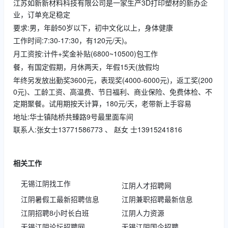
江苏如新新材料科技有限公司是一家生产3D打印塑材的新办企
业，订单充足稳定
要求:男，年龄50岁以下，初中文化以上，身体健康
工作时间:7:30-17:30，有120元/天)。
月工资按:计件+奖金补贴(6800~10500)包工作
餐，有国定假期，月休两天，年假15天(放假均
年终另发放出勤奖3600元，表现奖(4000-6000元)，返工奖(200
0元)、工龄工资、高温费、节日福利、商业保险、免费体检、不
定期聚餐。试用期按天计算，180元/天，老带新上手容易
地址:华士镇陆桥共臻路9号最里面车间
联系人:张女士13771586773 、 赵女 士13915241816
相关工作
无锡江阴找工作
江阴人才招聘网
江阴暑假工最新招聘信息
江阴兼职招聘最新信息
江阴招聘8小时长白班
江阴人力资源
无锡江阴论坛招聘网
无锡江阴国企招聘