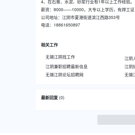
4、在石膏、水泥、砂浆行业有1年以上工作经验。
薪资：8000——10000，大专以上学历，有焊工
公司地址：江阴市夏港街道滨江西路353号
电话：18861650897
相关工作
无锡江阴找工作
江阴
江阴兼职招聘最新信息
江阴
无锡江阴论坛招聘网
无锡
最新回复
(
0
)