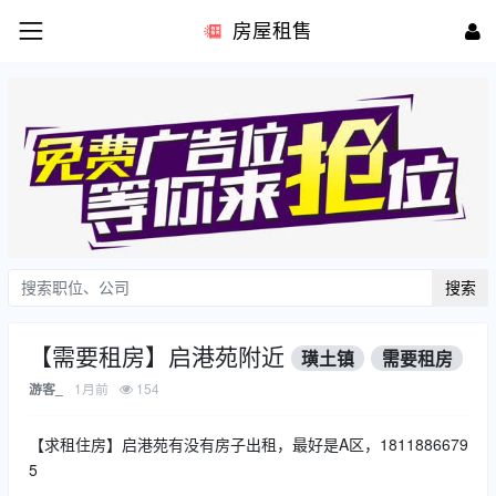
房屋租售
搜索
【需要租房】启港苑附近
璜土镇
需要租房
1月前
154
游客_
【求租住房】启港苑有没有房子出租，最好是A区，1811886679
5