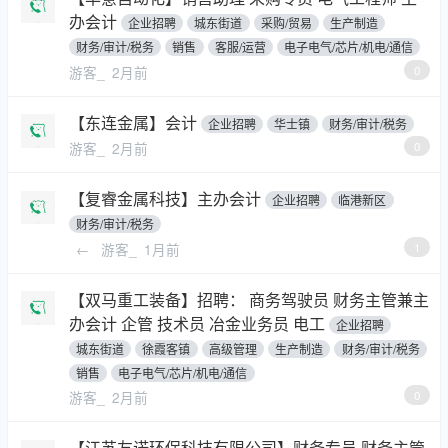
办会计
企业招聘
城东街道
采购/贸易
生产制造
财务/审计/税务
销售
客服/运营
电子电气/芯片/机电/通信
游客_
2月前
0
【东连金属】会计
企业招聘
华士镇
财务/审计/税务
游客_
2月前
0
【复睿金属科技】主办会计
企业招聘
临港新区
财务/审计/税务
←
游客_
1月前
1
【双马重工装备】招聘： 商务驾驶员 财务主管兼主
办会计 企管 技术员 冶金业务员 电工
企业招聘
城东街道
徐霞客镇
高级管理
生产制造
财务/审计/税务
销售
电子电气/芯片/机电/通信
游客_
2月前
0
【江苏友诺环保科技有限公司】财务专员 财务主管