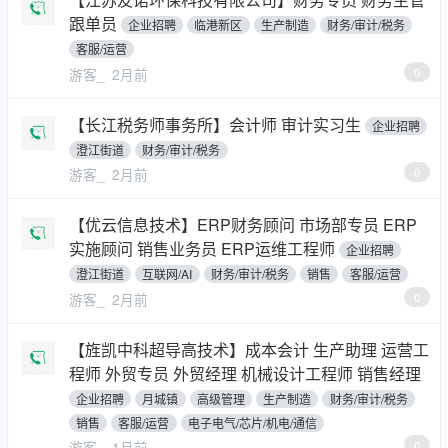
跟单员
企业招聘
临港新区
生产制造
财务/审计/税务
客服/运营
游客_
2月前
0
【长江税务师事务所】会计师 审计实习生
企业招聘
澄江街道
财务/审计/税务
游客_
2月前
0
【优云信息技术】ERP财务顾问 市场部专员 ERP
实施顾问 销售业务员 ERP运维工程师
企业招聘
澄江街道
互联网/AI
财务/审计/税务
销售
客服/运营
游客_
2月前
0
【旌凯中科超导高技术】成本会计 生产助理 运营工
程师 外贸专员 外贸经理 机械设计工程师 销售经理
企业招聘
月城镇
高级管理
生产制造
财务/审计/税务
销售
客服/运营
电子电气/芯片/机电/通信
游客_
1月前
0