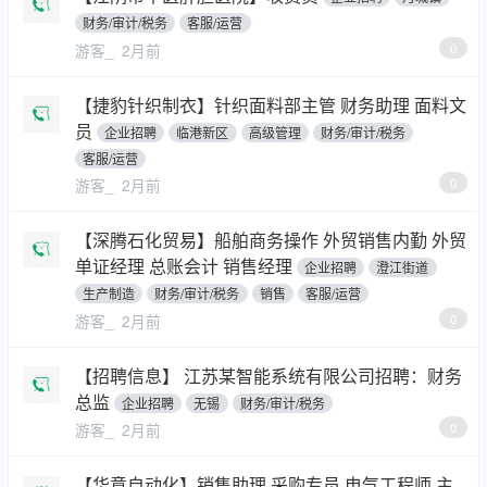
财务/审计/税务
客服/运营
游客_
2月前
0
【捷豹针织制衣】针织面料部主管 财务助理 面料文
员
企业招聘
临港新区
高级管理
财务/审计/税务
客服/运营
游客_
2月前
0
【深腾石化贸易】船舶商务操作 外贸销售内勤 外贸
单证经理 总账会计 销售经理
企业招聘
澄江街道
生产制造
财务/审计/税务
销售
客服/运营
游客_
2月前
0
【招聘信息】 江苏某智能系统有限公司招聘：财务
总监
企业招聘
无锡
财务/审计/税务
游客_
2月前
0
【华意自动化】销售助理 采购专员 电气工程师 主