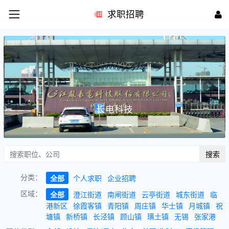
求职招聘
Previous
Next
长电科技
搜索
分类：
全部
个人求职
企业招聘
区域：
全部
澄江街道
南闸街道
云亭街道
城东街道
临
港新区
徐霞客镇
青阳镇
周庄镇
华士镇
月城镇
祝
塘镇
新桥镇
长泾镇
顾山镇
璜土镇
无锡
张家港