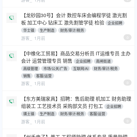
【龙砂园30号】会计 数控车床会编程学徒 激光割
板 加工中心 钻床工 激先割管学徒 检验
企业招聘
华士镇
生产制造
财务/审计/税务
游客_
1月前
0
【中橡化工贸易】商品交易分析员 IT运维专员 主办
会计 运营管理专员 销售
企业招聘
南闸街道
高级管理
市场/公关/广告
互联网/AI
财务/审计/税务
销售
客服/运营
游客_
1月前
0
【东方美瑞家具】招聘：售后助理 机加工 财务助理
组装工 工艺技术员 采购部文员 打包工
企业招聘
璜土镇
生产制造
财务/审计/税务
客服/运营
游客_
1月前
0
【州禾电子】普工 工程师助理 体系专员 质量助理