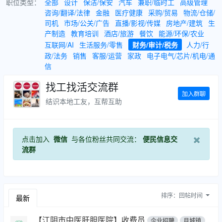
职位类型：
全部
设计
保洁/保安
汽车
兼职/临时工
高级管理
咨询/翻译/法律
金融
医疗健康
采购/贸易
物流/仓储/
司机
市场/公关/广告
直播/影视/传媒
房地产/建筑
生
产制造
教育培训
酒店/旅游
餐饮
能源/环保/农业
互联网/AI
生活服务/零售
财务/审计/税务
人力/行
政/法务
销售
客服/运营
家政
电子电气/芯片/机电/通
信
找工找活交流群
加入群聊
结识本地工友，互帮互助
点击加入
微信
与各位粉丝共同交流：
便民信息交
流群
排序：
回帖时间
最新
【江阴市中医肝胆医院】收费员
企业招聘
月城镇