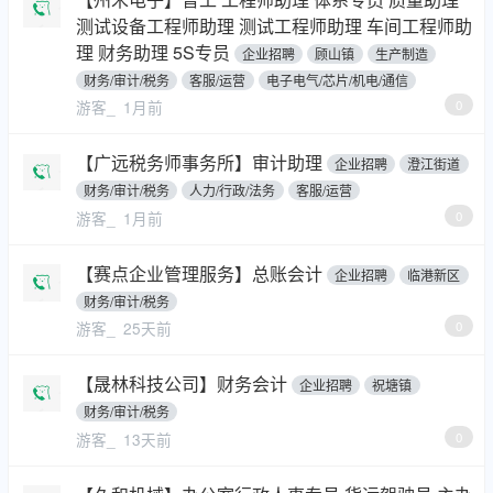
测试设备工程师助理 测试工程师助理 车间工程师助
理 财务助理 5S专员
企业招聘
顾山镇
生产制造
财务/审计/税务
客服/运营
电子电气/芯片/机电/通信
游客_
1月前
0
【广远税务师事务所】审计助理
企业招聘
澄江街道
财务/审计/税务
人力/行政/法务
客服/运营
游客_
1月前
0
【赛点企业管理服务】总账会计
企业招聘
临港新区
财务/审计/税务
游客_
25天前
0
【晟林科技公司】财务会计
企业招聘
祝塘镇
财务/审计/税务
游客_
13天前
0